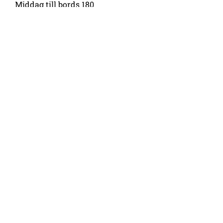
Middag till bords 180
Planlösning för Fabrikssalen
FÖRETAGSKUND
Tillägssinformation:
sales@taidetehdas.fi
050 564 8776
BE OM OFFERT