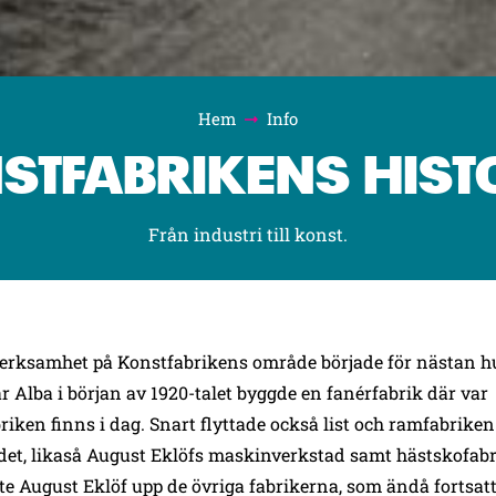
Hem
Info
STFABRIKENS HIST
Från industri till konst.
erksamhet på Konstfabrikens område började för nästan h
 Alba i början av 1920-talet byggde en fanérfabrik där var
riken finns i dag. Snart flyttade också list och ramfabrike
ådet, likaså August Eklöfs maskinverkstad samt hästskofab
te August Eklöf upp de övriga fabrikerna, som ändå fortsat