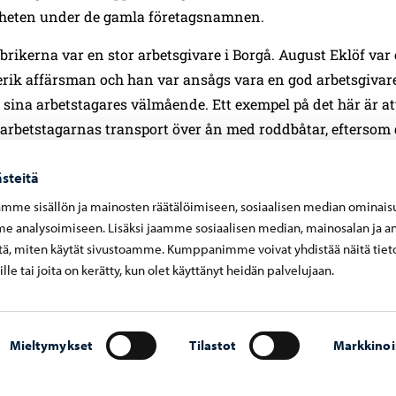
eten under de gamla företagsnamnen.
brikerna var en stor arbetsgivare i Borgå. August Eklöf var
serik affärsman och han var ansågs vara en god arbetsgivar
sina arbetstagares välmående. Ett exempel på det här är at
arbetstagarnas transport över ån med roddbåtar, eftersom 
n endast fanns en bro invid Gamla Borgå.
steitä
iken tvingades lägga ner på 1940-talet på grund av brist p
mme sisällön ja mainosten räätälöimiseen, sosiaalisen median ominais
iken fortsatte verksamheten och i synnerhet maskinverkst
 analysoimiseen. Lisäksi jaamme sosiaalisen median, mainosalan ja an
abriken var framgångsrika. Dessutom verkade bland annat
ä, miten käytät sivustoamme. Kumppanimme voivat yhdistää näitä tiet
å fabriksområdet. På 1950-talet började man bygga ihop tra
eille tai joita on kerätty, kun olet käyttänyt heidän palvelujaan.
u-Jussi-grävmaskiner.
övergick i Fiskars ägo på 1960-talet sdå tillverkades bl.a. tr
Mieltymykset
Tilastot
Markkinoi
iner och skogsmaskiner. Maskinverkstaden lades ner på 1
 lyftkransservicen flyttade bort i början av 1980-talet.