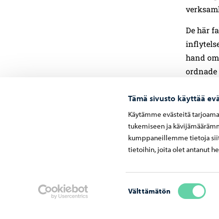
verksamh
De här fa
inflytel
hand om 
ordnade 
den tide
Tämä sivusto käyttää evä
Fanérfabr
Käytämme evästeitä tarjoama
Listfabr
tukemiseen ja kävijämäärämme
hästskof
kumppaneillemme tietoja siit
gjuteri p
tietoihin, joita olet antanut h
och Pikk
Fabriken 
Suostumuksen
Välttämätön
grävmask
valinta
och också