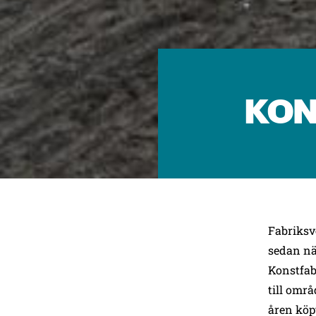
Bläddra:
KON
Fabriksv
sedan när
Konstfab
till omr
åren köp