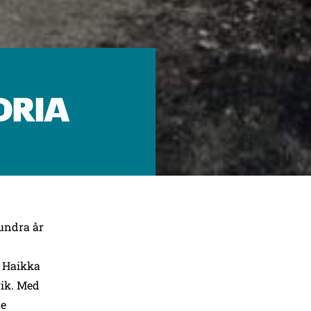
ORIA
undra år
n Haikka
rik. Med
te