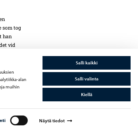
 en
e som tog
t han
det vid
Salli kaikki
å råvara.
uuksien
aden och
Salli valinta
alytiikka-alan
 ett
oja muihin
ktorer
Kiellä
aktorer,
nti
Näytä tiedot
970-talet