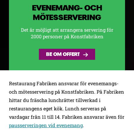
EVENEMANG- OCH
MÖTESSERVERING
Det är möjligt att arrangera servering för
2000 personer på Konstfabriken
BE OM OFFERT
Restaurang Fabriken ansvarar för evenemangs-
och mötesservering på Konstfabriken. På Fabriken
hittar du fräscha lunchrätter tillverkad i
restaurangens eget kök. Lunch serveras på
vardagar från 11 till 14. Fabriken ansvarar även för
pausserveringen vid evenemang
.