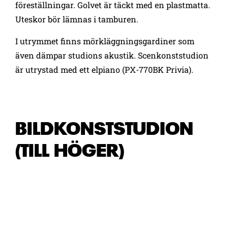
föreställningar. Golvet är täckt med en plastmatta.
Uteskor bör lämnas i tamburen.
I utrymmet finns mörkläggningsgardiner som
även dämpar studions akustik. Scenkonststudion
är utrystad med ett elpiano (PX-770BK Privia).
BILDKONSTSTUDION
(TILL HÖGER)
Konststudion administreras av Borgå stads
kulturtjänster. I studion ordnas bland annat
Medborgarinstitutets teckning- och målarkurser
samt en öppen konstverkstad för unga.