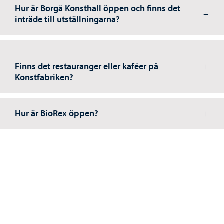
Hur är Borgå Konsthall öppen och finns det
inträde till utställningarna?
Finns det restauranger eller kaféer på
Konstfabriken?
Hur är BioRex öppen?
Hur hittar jag till Konstfabrikens Dansskola?
Finns det butiker i Konstfabriken?
Är hundar välkomna på Konstfabriken?