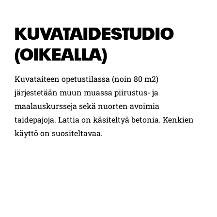
KUVATAIDESTUDIO
(OIKEALLA)
Kuvataiteen opetustilassa (noin 80 m2)
järjestetään muun muassa piirustus- ja
maalauskursseja sekä nuorten avoimia
taidepajoja. Lattia on käsiteltyä betonia. Kenkien
käyttö on suositeltavaa.
Tilasta löytyy 14 pöytää, 25 tuolia, iso näyttö,
maalaustelineitä, jääkaappipakastin, uuni,
mikroaaltouuni, vedenkeitin ja kahvinkeitin.
Tarvikkeet ja materiaalit opetusta ja tarjoilua
varten tuodaan itse.