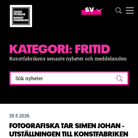
Hoppa till innehåll
Konstfabriken – Gå till startsidan
SV
Byt språk
Nuvarande språk: Sve
SÖK
ME
KATEGORI:
FRITID
Konstfabrikens senaste nyheter och meddelanden
Sök efter:
Sök
25.5.2026
FOTOGRAFISKA TAR SIMEN JOHAN -
UTSTÄLLNINGEN TILL KONSTFABRIKEN