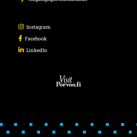
Följ på Instagram
Instagram
Följ på Facebook
Facebook
Följ på LinkedIn
LinkedIn
Visit Porvoo