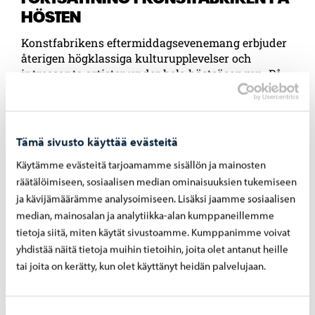
HÖSTEN
Konstfabrikens eftermiddagsevenemang erbjuder
återigen högklassiga kulturupplevelser och
intressanta artister under hela höstsäsongen. På
scenen ser vi bland annat Seela Sella, Seppo Hovi
och Heikki Sarmanto. Serien inleds i september
med underhållningskonserten Lauantain toivotut
(Lördagens favoriter), av Seppo Hovi och baserad
Tämä sivusto käyttää evästeitä
på Finlands Rundradios långlivade radioprogram.
Käytämme evästeitä tarjoamamme sisällön ja mainosten
I november, med anledning av jubileumsåret Jazz
Suomi 100, hör […]
räätälöimiseen, sosiaalisen median ominaisuuksien tukemiseen
ja kävijämäärämme analysoimiseen. Lisäksi jaamme sosiaalisen
median, mainosalan ja analytiikka-alan kumppaneillemme
tietoja siitä, miten käytät sivustoamme. Kumppanimme voivat
yhdistää näitä tietoja muihin tietoihin, joita olet antanut heille
30.1.2026
tai joita on kerätty, kun olet käyttänyt heidän palvelujaan.
BORGÅ STADS
EVENEMANGSKALENDER
Suostumuksen