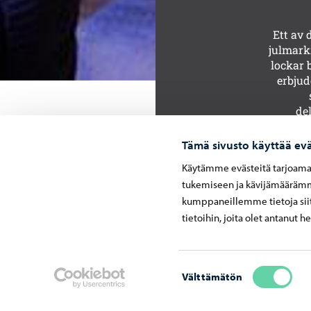
Ett av 
julmark
lockar 
erbjud
de
Tämä sivusto käyttää evä
Käytämme evästeitä tarjoama
tukemiseen ja kävijämäärämme
kumppaneillemme tietoja siit
Julmarkn
tietoihin, joita olet antanut h
Utställa
https://
Suostumuksen
Välttämätön
Öppettider
valinta