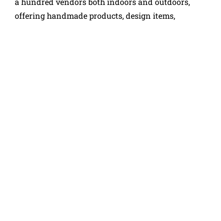
a hundred vendors both indoors and outdoors,
offering handmade products, design items,
ceramics, textiles, jewelry, and festive delicacies.
The diverse selection provides plenty of
inspiration and perfect gift ideas — whether for
under the Christmas tree or to bring holiday spirit
into your own home.
The event is organized by Porvoo Event Factory Oy
Ab.
Art Factory – Move to home page