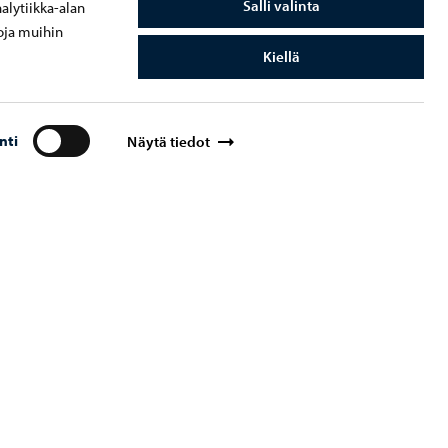
Salli valinta
alytiikka-alan
oja muihin
Kiellä
nti
Näytä tiedot