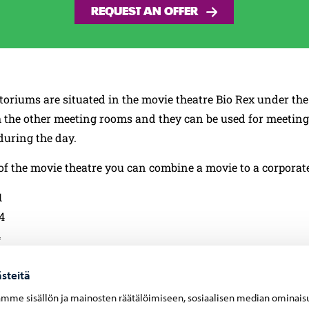
REQUEST AN OFFER
toriums are situated in the movie theatre Bio Rex under th
h the other meeting rooms and they can be used for meetin
during the day.
of the movie theatre you can combine a movie to a corporate
1
4
4
steitä
ormation:
mme sisällön ja mainosten räätälöimiseen, sosiaalisen median ominais
idetehdas.fi