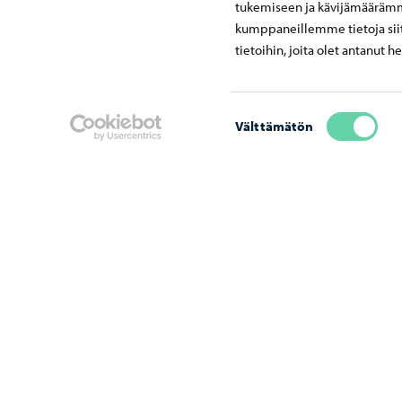
tukemiseen ja kävijämäärämme
+358 50 
kumppaneillemme tietoja siit
tietoihin, joita olet antanut h
Suostumuksen
Välttämätön
valinta