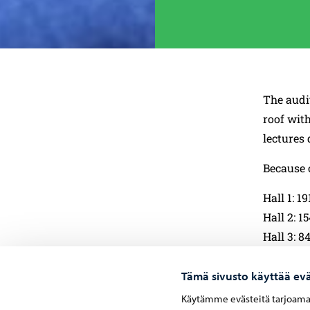
The audi
roof wit
lectures 
Because 
Hall 1: 19
Hall 2: 15
Hall 3: 8
Hall 4: 50
Tämä sivusto käyttää evä
More inf
Käytämme evästeitä tarjoama
sales@ta