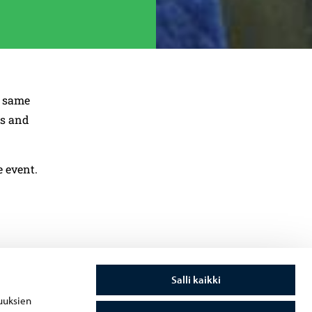
e same
gs and
 event.
Salli kaikki
uuksien