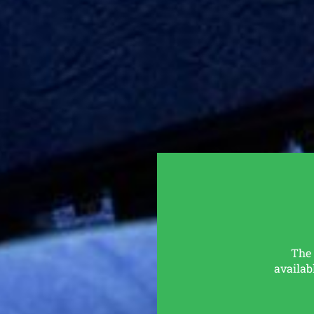
Browse:
The 
availab