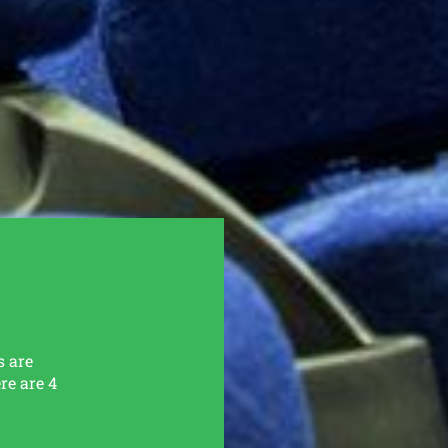
s are
re are 4