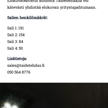
Elokuvateatterin ansiosta Taidetehtaalla voi
kätevästi yhdistää elokuvan yritystapahtumaan.
Salien henkilömäärät:
Sali 1: 191
Sali 2: 154
Sali 3: 84
Sali 4: 50
Lisätietoja:
sales@taidetehdas.fi
050 564 8776