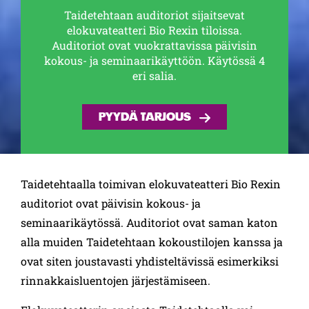
Taidetehtaan auditoriot sijaitsevat
elokuvateatteri Bio Rexin tiloissa.
Auditoriot ovat vuokrattavissa päivisin
kokous- ja seminaarikäyttöön. Käytössä 4
eri salia.
PYYDÄ TARJOUS
Taidetehtaalla toimivan elokuvateatteri Bio Rexin
auditoriot ovat päivisin kokous- ja
seminaarikäytössä. Auditoriot ovat saman katon
alla muiden Taidetehtaan kokoustilojen kanssa ja
ovat siten joustavasti yhdisteltävissä esimerkiksi
rinnakkaisluentojen järjestämiseen.