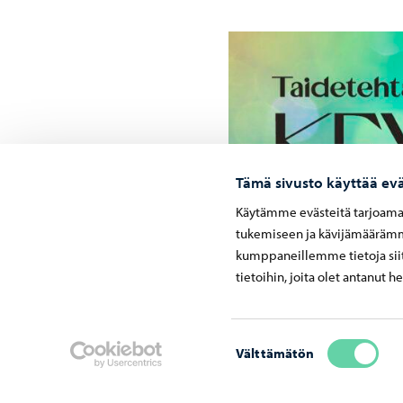
Tämä sivusto käyttää evä
Käytämme evästeitä tarjoama
tukemiseen ja kävijämäärämme
kumppaneillemme tietoja siit
tietoihin, joita olet antanut h
Suostumuksen
Välttämätön
valinta