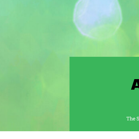
Browse:
The S