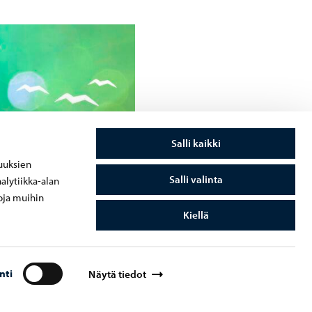
Salli kaikki
uuksien
Salli valinta
alytiikka-alan
oja muihin
Kiellä
nti
Näytä tiedot