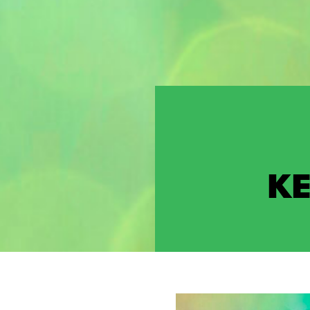
Selaa:
KE