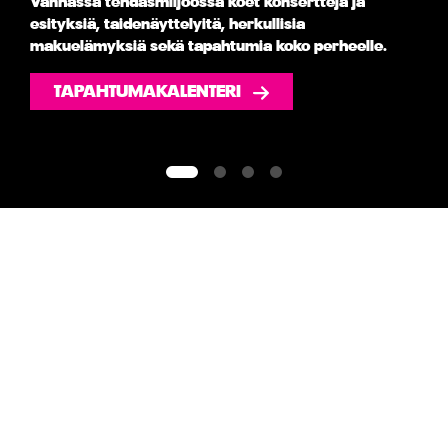
Vanhassa tehdasmiljöössä koet konsertteja ja
esityksiä, taidenäyttelyitä, herkullisia
makuelämyksiä sekä tapahtumia koko perheelle.
TAPAHTUMAKALENTERI
Lue lisää
Siirry diaan 1 / 0
Siirry diaan 1
Siirry diaan 2
Siirry diaan 3
Siirry diaan 4