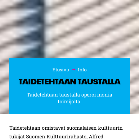
Etusivu
Info
Selaa:
TAIDETEHTAAN TAUSTALLA
Taidetehtaan taustalla operoi monia
toimijoita.
Taidetehtaan omistavat suomalaisen kulttuurin
tukijat Suomen Kulttuurirahasto, Alfred