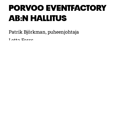
PORVOO EVENTFACTORY
AB:N HALLITUS
Patrik Björkman, puheenjohtaja
Lotta Forss
Fredrick von Schoultz
Aino Kylätasku
Sari Glad
Jere Hietala
Toimitusjohtaja Anders Lindholm-Ahlefelt
Tutustu Taidetehtaan toimintakertomukseen
2024
PORVOON TAIDETEHTAAN