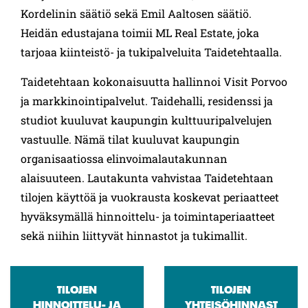
Kordelinin säätiö sekä Emil Aaltosen säätiö.
Heidän edustajana toimii ML Real Estate, joka
tarjoaa kiinteistö- ja tukipalveluita Taidetehtaalla.
Taidetehtaan kokonaisuutta hallinnoi Visit Porvoo
ja markkinointipalvelut. Taidehalli, residenssi ja
studiot kuuluvat kaupungin kulttuuripalvelujen
vastuulle. Nämä tilat kuuluvat kaupungin
organisaatiossa elinvoimalautakunnan
alaisuuteen. Lautakunta vahvistaa Taidetehtaan
tilojen käyttöä ja vuokrausta koskevat periaatteet
hyväksymällä hinnoittelu- ja toimintaperiaatteet
sekä niihin liittyvät hinnastot ja tukimallit.
TILOJEN
TILOJEN
HINNOITTELU- JA
YHTEISÖHINNAST