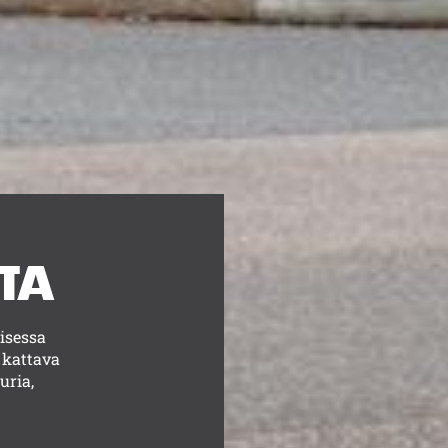
STA
isessa
 kattava
uria,