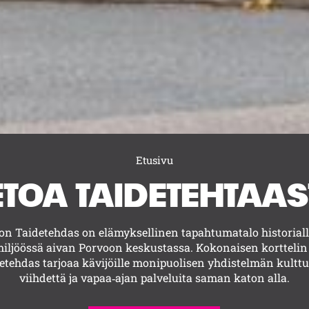
Etusivu
ETOA TAIDETEHTAA
on Taidetehdas on elämyksellinen tapahtumatalo historiall
iljöössä aivan Porvoon keskustassa. Kokonaisen korttelin
etehdas tarjoaa kävijöille monipuolisen yhdistelmän kulttu
viihdettä ja vapaa‑ajan palveluita saman katon alla.