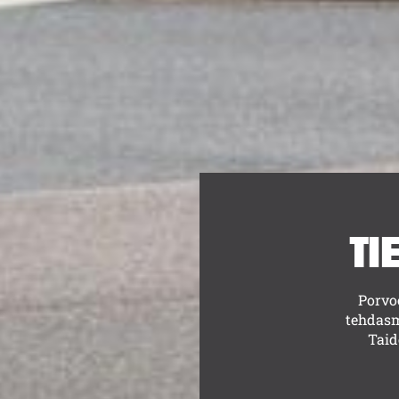
Selaa:
TI
Porvo
tehdasm
Taid