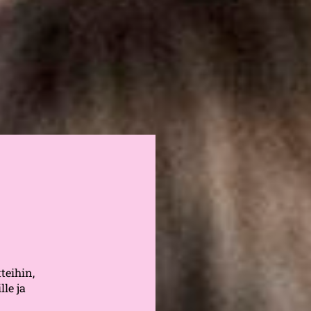
teihin,
lle ja