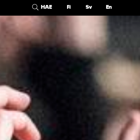
Vaihda Kieleen: Suomi
Vaihda Kieleen: Sve
Vaihda Kiele
HAE
Fi
Sv
En