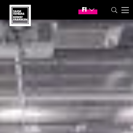
Siirry sisältöön
Taidetehdas – Siirry kotisivulle
FI
Vaihda kieltä
Nykyinen kieli: Suomi
HAE
VAL