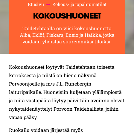
Etusivu
Kokous- ja tapahtumatilat
Selaa:
KOKOUSHUONEET
Taidetehtaalla on viisi kokoushuonetta
Alba, Eklöf, Fiskars, Ensio ja Haikka, jotka
voidaan yhdistää suuremmiksi tiloiksi.
Kokoushuoneet löytyvät Taidetehtaan toisesta
kerroksesta ja niistä on hieno näkymä
Porvoonjoelle ja m/s J.L. Runebergin
laituripaikalle. Huoneisiin kuljetaan ylälämpiöstä
ja niitä vastapäätä löytyy päivittäin avoinna olevat
nykytaidenäyttelyt Porvoon Taidehallista, joihin
vapaa pääsy.
Ruokailu voidaan järjestää myös