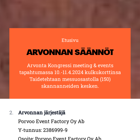
Etusivu
Selaa:
ARVONNAN SÄÄNNÖT
Arvonta Kongressi meeting & events
tapahtumassa 10.-11.4.2024 kulkukorttinsa
Taidetehtaan messuosastolla (150)
skannanneiden kesken.
Arvonnan järjestäjä
Porvoo Event Factory Oy Ab
Y-tunnus: 2386999-9
Osoite: Porvoo Event Factory Oy Ab