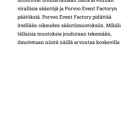
virallisia sääntöjä ja Porvoo Event Factoryn
päätöksiä. Porvoo Event Factory pidättää
itsellään oikeuden sääntömuutoksiin. Mikäli
tällaisia muutoksia joudutaan tekemään,
ilmoitetaan niistä näillä arvontaa koskevilla
sivuilla.
Henkilötietojen käsittely
Porvoo Event Factory käsittelee arvontaan
osallistuvien tietoja arvonnan toteuttamiseksi
sekä palkinnon luovuttamiseksi. Osastumalla
arvontaan osallistuja antaa luvan käyttää
tietojaan Porvoo Event Factoryn
suoramarkkinointiin.
Tietosuojaseloste
Voittajien nimien julkaiseminen