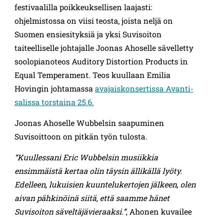
festivaalilla poikkeuksellisen laajasti:
ohjelmistossa on viisi teosta, joista neljä on
Suomen ensiesityksiä ja yksi Suvisoiton
taiteelliselle johtajalle Joonas Ahoselle sävelletty
soolopianoteos Auditory Distortion Products in
Equal Temperament. Teos kuullaan Emilia
Hovingin johtamassa
avajaiskonsertissa Avanti-
salissa torstaina 25.6.
Joonas Ahoselle Wubbelsin saapuminen
Suvisoittoon on pitkän työn tulosta.
“Kuullessani Eric Wubbelsin musiikkia
ensimmäistä kertaa olin täysin ällikällä lyöty.
Edelleen, lukuisien kuuntelukertojen jälkeen, olen
aivan pähkinöinä siitä, että saamme hänet
Suvisoiton säveltäjävieraaksi.”
, Ahonen kuvailee