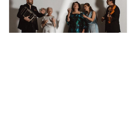
Kaupunki tiedottaa
-
5.5.2026
TAIDETEHTAAN SUOSITUT
ILTAPÄIVÄTAPAHTUMAT JATKUVAT
SYKSYLLÄ