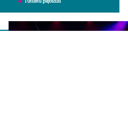
Tutustu pajoihin
ESITYKSET PÄIVÄKODEILLE
JA LAPSIPERHEILLE