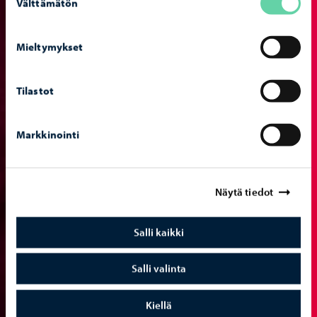
Välttämätön
valinta
Mieltymykset
Tilastot
Markkinointi
Näytä tiedot
Salli kaikki
Salli valinta
Kiellä