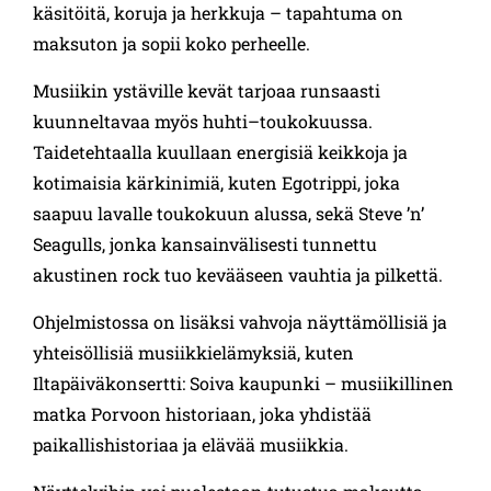
käsitöitä, koruja ja herkkuja – tapahtuma on
maksuton ja sopii koko perheelle.
Musiikin ystäville kevät tarjoaa runsaasti
kuunneltavaa myös huhti–toukokuussa.
Taidetehtaalla kuullaan energisiä keikkoja ja
kotimaisia kärkinimiä, kuten Egotrippi, joka
saapuu lavalle toukokuun alussa, sekä Steve ’n’
Seagulls, jonka kansainvälisesti tunnettu
akustinen rock tuo kevääseen vauhtia ja pilkettä.
Ohjelmistossa on lisäksi vahvoja näyttämöllisiä ja
yhteisöllisiä musiikkielämyksiä, kuten
Iltapäiväkonsertti: Soiva kaupunki – musiikillinen
matka Porvoon historiaan, joka yhdistää
paikallishistoriaa ja elävää musiikkia.