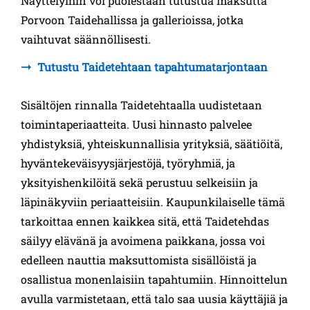
Näyttelyihin voi puolestaan tutustua maksutta
Porvoon Taidehallissa ja gallerioissa, jotka
vaihtuvat säännöllisesti.
Tutustu Taidetehtaan tapahtumatarjontaan
Sisältöjen rinnalla Taidetehtaalla uudistetaan
toimintaperiaatteita. Uusi hinnasto palvelee
yhdistyksiä, yhteiskunnallisia yrityksiä, säätiöitä,
hyväntekeväisyysjärjestöjä, työryhmiä, ja
yksityishenkilöitä sekä perustuu selkeisiin ja
läpinäkyviin periaatteisiin. Kaupunkilaiselle tämä
tarkoittaa ennen kaikkea sitä, että Taidetehdas
säilyy elävänä ja avoimena paikkana, jossa voi
edelleen nauttia maksuttomista sisällöistä ja
osallistua monenlaisiin tapahtumiin. Hinnoittelun
avulla varmistetaan, että talo saa uusia käyttäjiä ja