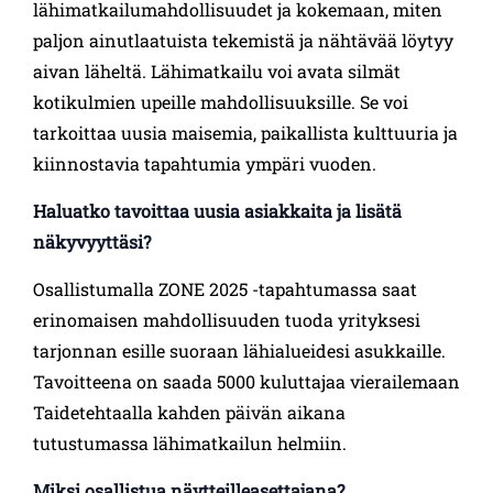
lähimatkailumahdollisuudet ja kokemaan, miten
paljon ainutlaatuista tekemistä ja nähtävää löytyy
aivan läheltä. Lähimatkailu voi avata silmät
kotikulmien upeille mahdollisuuksille. Se voi
tarkoittaa uusia maisemia, paikallista kulttuuria ja
kiinnostavia tapahtumia ympäri vuoden.
Haluatko tavoittaa uusia asiakkaita ja lisätä
näkyvyyttäsi?
Osallistumalla ZONE 2025 -tapahtumassa saat
erinomaisen mahdollisuuden tuoda yrityksesi
tarjonnan esille suoraan lähialueidesi asukkaille.
Tavoitteena on saada 5000 kuluttajaa vierailemaan
Taidetehtaalla kahden päivän aikana
tutustumassa lähimatkailun helmiin.
Miksi osallistua näytteilleasettajana?