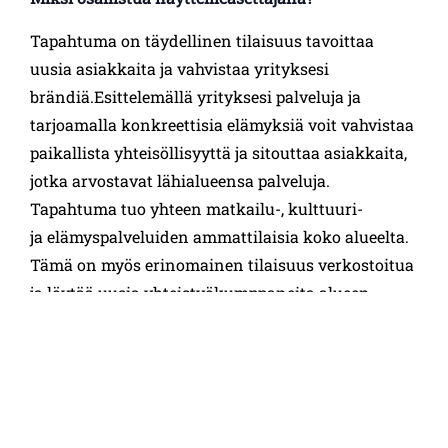
Tapahtuma on täydellinen tilaisuus tavoittaa
uusia asiakkaita ja vahvistaa yrityksesi
brändiä.Esittelemällä yrityksesi palveluja ja
tarjoamalla konkreettisia elämyksiä voit vahvistaa
paikallista yhteisöllisyyttä ja sitouttaa asiakkaita,
jotka arvostavat lähialueensa palveluja.
Tapahtuma tuo yhteen matkailu-, kulttuuri-
ja elämyspalveluiden ammattilaisia koko alueelta.
Tämä on myös erinomainen tilaisuus verkostoitua
ja löytää uusia yhteistyökumppaneita alueen
sisältä. Mukana ovat myös alueen kaupungit ja
kunnat, jotka esittelevät alueen luontomatkailu
mahdollisuuksia, pyöräreittejä, virkistyskohteita ja
tapahtumia.
Hinta