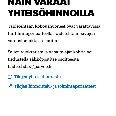
NÄIN VARAAT
YHTEISÖHINNOILLA
Taidetehtaan kokoushuoneet ovat varattavissa
tuntihintaperiaatteella Taidetehtaan sivujen
varauslomakkeen kautta.
Salien vuokrausta ja vapaita ajankohtia voi
tiedustella sähköpostitse osoitteesta
taidetehdas@porvoo.fi
Tilojen yhteisöhinnasto
Tilojen hinnoittelu- ja toimintaperiaatteet
AIHEESEEN LIITTYVÄT